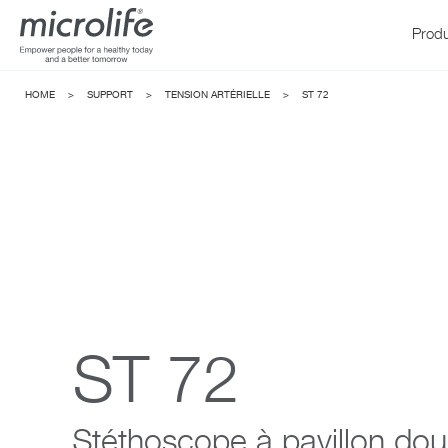
Produ
HOME
>
SUPPORT
>
TENSION ARTÉRIELLE
>
ST 72
Tension a
WatchBP
ST 72
Stéthoscope à pavillon dou