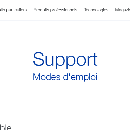
its particuliers
Produits professionnels
Technologies
Magazi
Support
Modes d'emploi
rtérielle
 Office
Qui sommes-nous ?
WatchBP O3
Température
Infos et événem
Assistance prod
Soins respirato
WatchBP Ho
ble