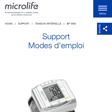
MENU
HOME
>
SUPPORT
>
TENSION ARTÉRIELLE
>
BP W90
Produits particuliers
SHARE
Support
Produits professionnels
Modes d'emploi
Technologies
Magazine
Support