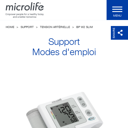
MENU
HOME
>
SUPPORT
>
TENSION ARTÉRIELLE
>
BP W2 SLIM
Produits particuliers
SHARE
Support
Produits professionnels
Modes d'emploi
Technologies
Magazine
Support