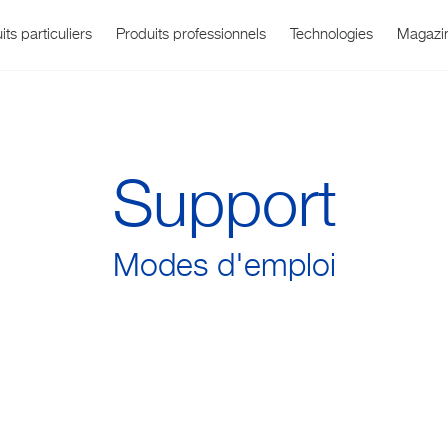
its particuliers
Produits professionnels
Technologies
Magazi
Support
Modes d'emploi
rtérielle
 Office
Qui sommes-nous ?
WatchBP O3
Température
Infos et événem
Assistance prod
Soins respirato
WatchBP Ho