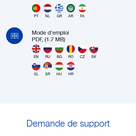
PT
NL
GR
AR
FA
Mode d'emploi
PDF, (1.7 MB)
EN
RU
BG
RO
CZ
SK
SL
SR
HU
HR
Demande de support