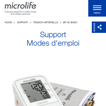
MENU
HOME
>
SUPPORT
>
TENSION ARTÉRIELLE
>
BP A2 BASIC
Produits particuliers
SHARE
Support
Produits professionnels
Modes d'emploi
Technologies
Magazine
Support