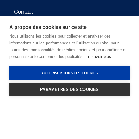
Contact
À propos des cookies sur ce site
Impressum
Nous utilisons les cookies pour collecter et analyser des
informations sur les performances et l'utilisation du site, pour
Politique de confidentialité
fournir des fonctionnalités de médias sociaux et pour améliorer et
personnaliser le contenu et les publicités.
En savoir plus
Conditions d'utilisation
AUTORISER TOUS LES COOKIES
PARAMÈTRES DES COOKIES
CONNEXION
Copyright © 2026 - Microlife Corporation.