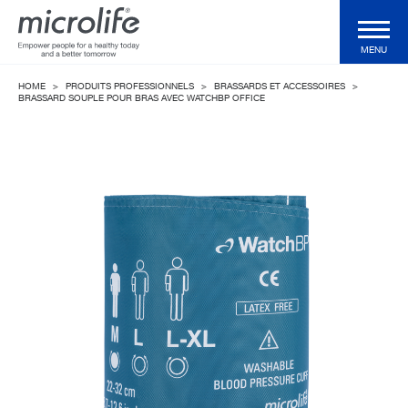
MENU
HOME
>
PRODUITS PROFESSIONNELS
>
BRASSARDS ET ACCESSOIRES
>
Produits particuliers
BRASSARD SOUPLE POUR BRAS AVEC WATCHBP OFFICE
Produits professionnels
Technologies
Magazine
Support