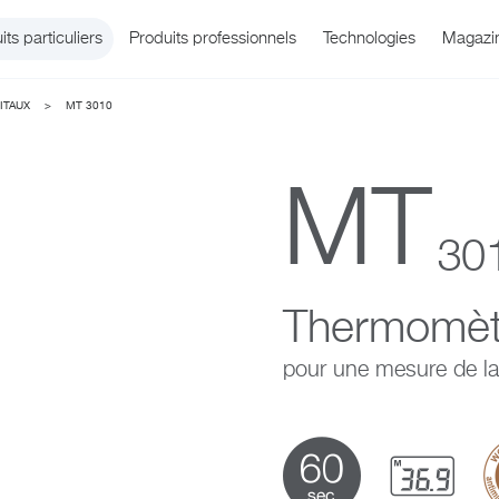
its particuliers
Produits professionnels
Technologies
Magazi
ITAUX
>
MT 3010
MT
30
Thermomètr
rtérielle
 Office
Qui sommes-nous ?
WatchBP O3
Température
Infos et événem
Assistance prod
Soins respirato
WatchBP Ho
pour une mesure de la 