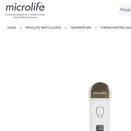
Produ
HOME
>
PRODUITS PARTICULIERS
>
TEMPÉRATURE
>
THERMOMÈTRES DIG
Tension a
WatchBP